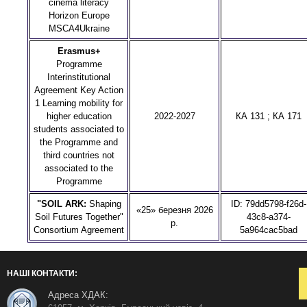
cinema literacy
Horizon Europe
MSCA4Ukraine
Erasmus+
Programme
Interinstitutional
Agreement Key Action
1 Learning mobility for
higher education
2022-2027
КА 131 ; КА 171
students associated to
the Programme and
third countries not
associated to the
Programme
"SOIL ARK:
Shaping
ID: 79dd5798-f26d-
«25» березня 2026
Soil Futures Together"
43c8-a374-
р.
Consortium Agreement
5a964cac5bad
НАШІ КОНТАКТИ:
Адреса ХДАК: