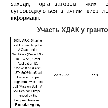
заходи, організатором яких 
супроводжуються значним висвітл
інформації.
Участь ХДАК у грант
SOIL ARK:
Shaping
Soil Futures Together
A Grant under
SoilTribes (Project No.
101157729) Grant
Application ID:
79dd5798-f26d-43c8-
a374-5a964cac5bad
2026-2029
BEN
Horizon Europe
programme within the
call “Mission Soil – A
Soil Deal for Europe”,
funded by the
European Research
Executive Agency