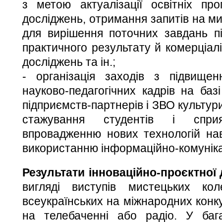
з метою актуалізації освітніх пр
досліджень, отримання запитів на ми
для вирішення поточних завдань п
практичного результату й комерціалі
досліджень та ін.;
- організація заходів з підвищенн
науково-педагогічних кадрів на базі
підприємств-партнерів і ЗВО культури
стажування студентів і спр
впровадженню нових технологій на
використанню інформаційно-комуніка
Результати інноваційно-проєктної 
вигляді виступів мистецьких ко
всеукраїнських на міжнародних конку
на телебаченні або радіо. У бага