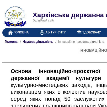
Харківська державна 
Офіційний сайт
ГОЛОВНА
АБІТУРІЄНТУ
ЗДОБУВАЧУ
Головна
Наукова діяльність
Інноваційно-проєктна діяльність
ІННОВАЦІЙНО
Основа інноваційно-проєктної 
державної академії культури
-
культурно-мистецьких заходів, ініц
виконавцем яких є колектив науково-
серед яких понад 50 заслужених д
заслужених працівників культури Укр