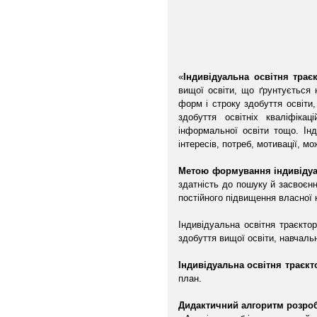
«
Індивідуальна освітня трає
вищої освіти, що ґрунтується н
форм і строку здобуття освіти,
здобуття освітніх кваліфіка
інформальної освіти тощо. Ін
інтересів, потреб, мотивації, м
Метою формування індивідуал
здатність до пошуку й засвоєнн
постійного підвищення власної 
Індивідуальна освітня траєкто
здобуття вищої освіти, навчальн
Індивідуальна освітня траєк
план.
Дидактичний алгоритм розробл