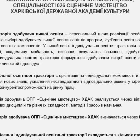
СПЕЦІАЛЬНОСТІ 026 СЦЕНІЧНЕ МИСТЕЦТВО
ХАРКІВСЬКОЇ ДЕРЖАВНОЇ АКАДЕМІЇ КУЛЬТУРИ
кторія здобувача вищої освіти
– персональний шлях реалізації особи
а виборі здобувачем вищої освіти освітніх програм, суб’єктів освітньо
 освітніх компонентів. У вищій освіті індивідуальна освітня траєкторія 
цій, академічну мобільність, визнання результатів навчання, здо
дивідуальна освітня траєкторія формується здобувачем вищої освіти з
ожливостей і досвіду».
ьної освітньої траєкторії
є орієнтація на індивідуальні можливості й 
я нових знань, ухвалення нестандартних і відповідальних рішень у сфер
конкурентоспроможності на ринку праці.
рія здобувача ОПП «Сценічне мистецтво» ХДАК реалізується через віл
их дисциплін та рівня їх складності, методів і засобів навчання.
торія здобувача ОПП «Сценічне мистецтво» ХДАК
визначається через 
ення індивідуальної освітньої траєкторії складається з кількох ета