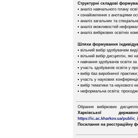
Структурні складові формуван
• аналіз навчального плану осв
• ознайомлення з анотаціями ос
• аналіз загальних та спеціаль
• аналіз можливостей неформальн
• аналіз вибіркових освітніх ком
Шляхи формування індивідуаль
• вільний вибір здобувачем виді
• вільний вибір дисциплін, які
• навчання здобувачів освіти з
• участь здобувачів освіти у пр
• вибір баз виробничої практики;
• участь у наукових конференці
• вибір тематики та наукового ке
• неформальна освіта: проходж
Обрання вибіркових дисципл
Харківської держав
https://ic.ac.kharkov.ua/publi
Посилання на реєстраційну ф