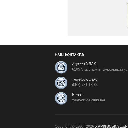
НАШІ КОНТАКТИ:
Адреса ХДАК:
61057, м. Харків, Бурсацький узв
Телефон/факс:
(057) 731-13-85
E-mail:
xdak-office@ukr.net
Copyright
©
1997-
2026
ХАРКІВСЬКА ДЕ