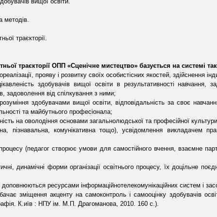
добувачів вищої освіти.
а методів.
тньої траєкторії.
тньої траєкторії ОПП «Сценічне мистецтво» базується на системі та
мореалізації, прояву і розвитку своїх особистісних якостей, здійснення ін
ікавленість здобувачів вищої освіти в результативності навчання, за
в, задоволення від спілкування з ними;
розуміння здобувачами вищої освіти, відповідальність за своє навчан
іяльності та майбутнього професіонала;
ність на оволодіння основами загальнолюдської та професійної культур
ійна, пізнавальна, комунікативна тощо), усвідомлення викладачем пр
о процесу (педагог створює умови для самостійного вчення, взаємне па
чні, динамічні форми організації освітнього процесу, їх доцільне поє
ки доповнюються ресурсами інформаційнотелекомунікаційних систем і засо
дбачає зміщення акценту на самоконтроль і самооцінку здобувачів осві
афія. К.иїв : НПУ ім. М.П. Драгоманова, 2010. 160 с.).