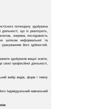
стісного потенціалу здобувача
ї діяльності, що їх реалізують,
включає, зокрема, послідовність
бутих шляхом неформальної та
 урахуванням його здібностей,
запити здобувачів вищої освіти,
і своєї професійної діяльності,
ьний вибір видів, форм і темпу
його Індивідуальний навчальний
пів: