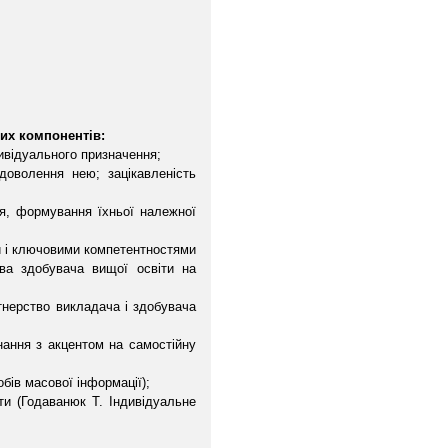
ких компонентів:
дивідуального призначення;
доволення нею; зацікавленість
ня, формування їхньої належної
и і ключовими компетентностями
ава здобувача вищої освіти на
ртнерство викладача і здобувача
днання з акцентом на самостійну
бів масової інформації);
ти (Годаванюк Т. Індивідуальне