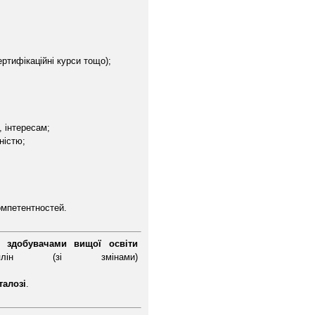
ертифікаційні курси тощо);
, інтересам;
ністю;
омпетентностей.
 здобувачами вищої освіти
лін (зі змінами)
талозі
.