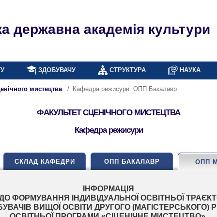
ка державна академія культури
ТУ
ЗДОБУВАЧУ
СТРУКТУРА
НАУКА
ценічного мистецтва
Кафедра режисури. ОПП Бакалавр
ФАКУЛЬТЕТ СЦЕНІЧНОГО МИСТЕЦТВА
Кафедра режисури
СКЛАД КАФЕДРИ
ОПП БАКАЛАВР
ОПП 
ІНФОРМАЦІЯ
О ФОРМУВАННЯ ІНДИВІДУАЛЬНОЇ ОСВІТНЬОЇ ТРАЄКТ
УВАЧІВ ВИЩОЇ ОСВІТИ ДРУГОГО (МАГІСТЕРСЬКОГО) 
ОСВІТНЬОЇ ПРОГРАМИ «СІЦЕНІЧНЕ МИСТЕЦТВО»,