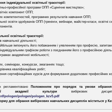
ня індивідуальної освітньої траєкторії:
ітньо-професійної програми ОПП «Сценічне мистецтво»;
вітніх компонент ОПП;
них компетентностей, програмних результатів навчання ОПП;
ої освіти здобувачів ОПП (тренінги, вебінари, майстер-класи, освітні с
понентів.
ної освітньої траєкторії:
в навчальної діяльності;
 найбільше імпонують його побажанням і уявленням про професію, запитам
а індивідуальним графіком роботи з поєднанням його з професійною діяль
ограмах академічної мобільності;
ях, семінарах, конкурсах, змаганнях тощо;
рівника кваліфікаційних робіт;
ення сертифікаційних курсів для формування додаткових професійних к
ін регламентовано
Положенням про порядок та умови обрання
ної академії культури
вибіркових дисцип
c_inf/pologen/pologen/pologen_kzv5.pdf
орму для обрання вибіркових навчальних дисциплін міститься у Ка