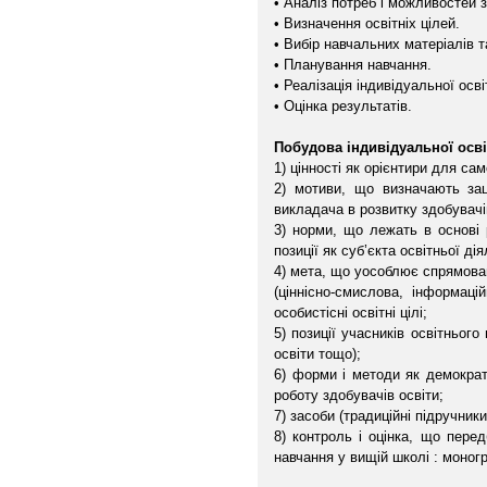
• Аналіз потреб і можливостей з
• Визначення освітніх цілей.
• Вибір навчальних матеріалів т
• Планування навчання.
• Реалізація індивідуальної осві
• Оцінка результатів.
Побудова індивідуальної осві
1) цінності як орієнтири для са
2) мотиви, що визначають зац
викладача в розвитку здобувачі
3) норми, що лежать в основі 
позиції як суб’єкта освітньої д
4) мета, що уособлює спрямова
(ціннісно-смислова, інформац
особистісні освітні цілі;
5) позиції учасників освітньог
освіти тощо);
6) форми і методи як демократи
роботу здобувачів освіти;
7) засоби (традиційні підручни
8) контроль і оцінка, що пере
навчання у вищій школі : моногр