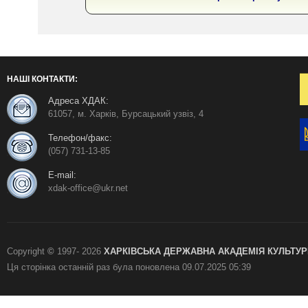
НАШІ КОНТАКТИ:
Адреса ХДАК:
61057, м. Харків, Бурсацький узвіз, 4
Телефон/факс:
(057) 731-13-85
E-mail:
xdak-office@ukr.net
Copyright
©
1997-
2026
ХАРКІВСЬКА ДЕРЖАВНА АКАДЕМІЯ КУЛЬТУР
Ця сторінка останній раз була поновлена
09.07.2025 05:39